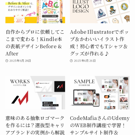
自作からプロに依頼してこ
Adobe Illustratorでポッ
こまで変わる！Kindle本
プ＆かわいいイラスト作
の表紙デザインBefore &
成！初心者でもTシャツ＆
After
グッズが作れる♪
2025年6月28日
2025年6月26日
意味のある抽象ロゴマーク
CodeMafiaさんのUdemy
を作るには？選抜型キャリ
のWEB制作講座で学習！
アブランドの実例から解説
サンプルサイト制作＆