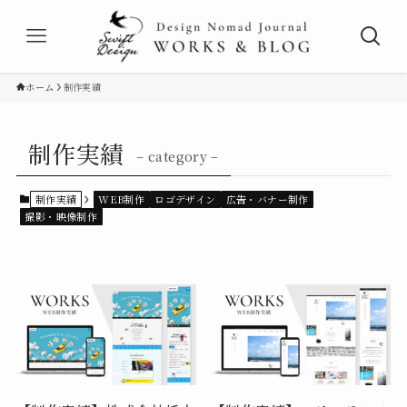
ホーム
制作実績
制作実績
– category –
制作実績
WEB制作
ロゴデザイン
広告・バナー制作
撮影・映像制作